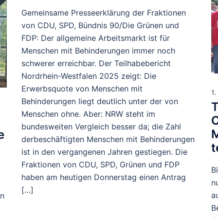
Gemeinsame Presseerklärung der Fraktionen
von CDU, SPD, Bündnis 90/Die Grünen und
FDP: Der allgemeine Arbeitsmarkt ist für
Menschen mit Behinderungen immer noch
schwerer erreichbar. Der Teilhabebericht
Nordrhein-Westfalen 2025 zeigt: Die
Erwerbsquote von Menschen mit
1
Behinderungen liegt deutlich unter der von
T
Menschen ohne. Aber: NRW steht im
O
bundesweiten Vergleich besser da; die Zahl
M
e
derbeschäftigten Menschen mit Behinderungen
t
ist in den vergangenen Jahren gestiegen. Die
Fraktionen von CDU, SPD, Grünen und FDP
B
haben am heutigen Donnerstag einen Antrag
n
[…]
a
en
B