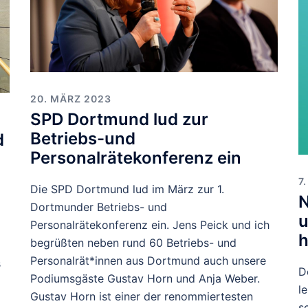
20. MÄRZ 2023
SPD Dortmund lud zur
Betriebs-und
d
Personalrätekonferenz ein
7
Die SPD Dortmund lud im März zur 1.
N
Dortmunder Betriebs- und
u
Personalrätekonferenz ein. Jens Peick und ich
h
begrüßten neben rund 60 Betriebs- und
Personalrät*innen aus Dortmund auch unsere
s
D
Podiumsgäste Gustav Horn und Anja Weber.
l
Gustav Horn ist einer der renommiertesten
s