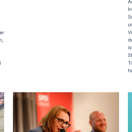
A
I
S
u
V
er
d
n,
i
S
T
d
h