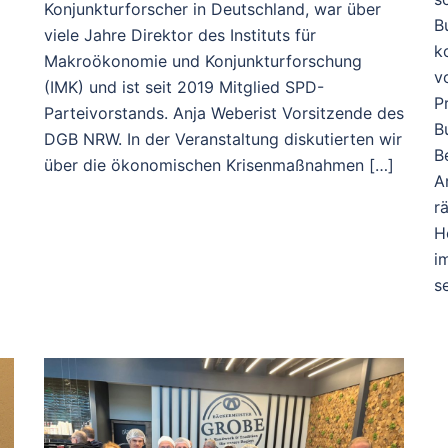
Konjunkturforscher in Deutschland, war über
B
viele Jahre Direktor des Instituts für
k
Makroökonomie und Konjunkturforschung
v
(IMK) und ist seit 2019 Mitglied SPD-
P
Parteivorstands. Anja Weberist Vorsitzende des
B
DGB NRW. In der Veranstaltung diskutierten wir
B
über die ökonomischen Krisenmaßnahmen […]
A
r
H
i
s