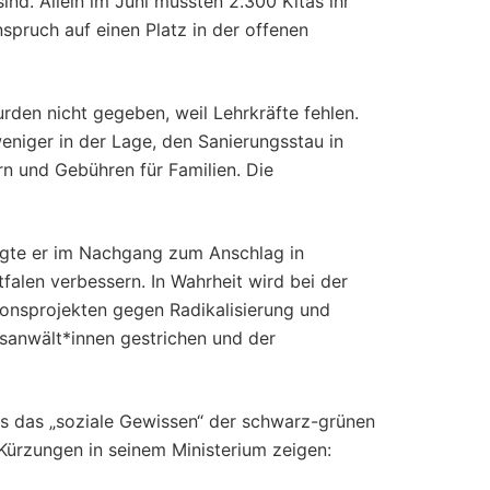
ind. Allein im Juni mussten 2.300 Kitas ihr
spruch auf einen Platz in der offenen
rden nicht gegeben, weil Lehrkräfte fehlen.
niger in der Lage, den Sanierungsstau in
n und Gebühren für Familien. Die
igte er im Nachgang zum Anschlag in
falen verbessern. In Wahrheit wird bei der
ionsprojekten gegen Radikalisierung und
tsanwält*innen gestrichen und der
als das „soziale Gewissen“ der schwarz-grünen
 Kürzungen in seinem Ministerium zeigen: