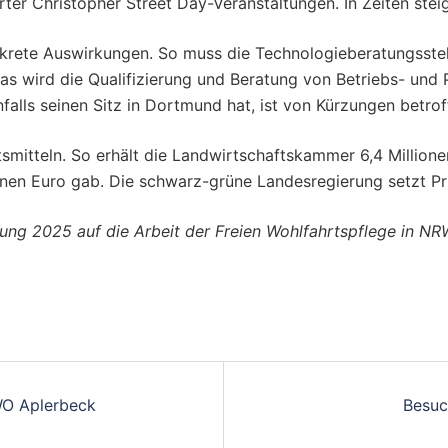
ter Christopher Street Day-Veranstaltungen. In Zeiten stei
rete Auswirkungen. So muss die Technologieberatungsstel
Das wird die Qualifizierung und Beratung von Betriebs- und
alls seinen Sitz in Dortmund hat, ist von Kürzungen betrof
smitteln. So erhält die Landwirtschaftskammer 6,4 Millione
ionen Euro gab. Die schwarz-grüne Landesregierung setzt Pr
ung 2025 auf die Arbeit der Freien Wohlfahrtspflege in NR
on
WO Aplerbeck
Besuc