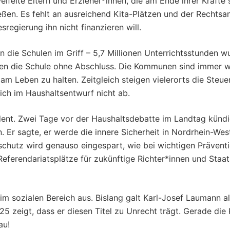
ifelte Eltern und Erzieher*innen, die am Ende ihrer Kräfte s
ßen. Es fehlt an ausreichend Kita-Plätzen und der Rechtsan
regierung ihn nicht finanzieren will.
 die Schulen im Griff – 5,7 Millionen Unterrichtsstunden wu
hen die Schule ohne Abschluss. Die Kommunen sind immer we
Leben zu halten. Zeitgleich steigen vielerorts die Steuer
ich im Haushaltsentwurf nicht ab.
dent. Zwei Tage vor der Haushaltsdebatte im Landtag künd
 Er sagte, er werde die innere Sicherheit in Nordrhein-West
schutz wird genauso eingespart, wie bei wichtigen Prävent
 Referendariatsplätze für zukünftige Richter*innen und Staa
im sozialen Bereich aus. Bislang galt Karl-Josef Laumann 
5 zeigt, dass er diesen Titel zu Unrecht trägt. Gerade die
au!