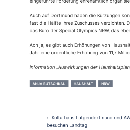
eingeführte Förderung ehrenamtlich organisier
Auch auf Dortmund haben die Kürzungen konk
fast die Hälfte ihres Zuschusses verzichten. 
das Büro der Special Olympics NRW, das ebenf
Ach ja, es gibt auch Erhöhungen von Haushalt
Jahr eine ordentliche Erhöhung von 11,7 Mill
Information „Auswirkungen der Haushaltsplan
ANJA BUTSCHKAU
HAUSHALT
NRW
Beitragsnavigati
Kulturhaus Lütgendortmund und A
besuchen Landtag