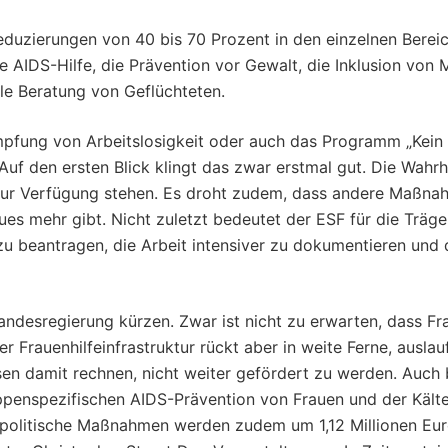
lreduzierungen von 40 bis 70 Prozent in den einzelnen Berei
, die AIDS-Hilfe, die Prävention vor Gewalt, die Inklusion 
le Beratung von Geflüchteten.
fung von Arbeitslosigkeit oder auch das Programm „Kein 
f den ersten Blick klingt das zwar erstmal gut. Die Wahrhe
te zur Verfügung stehen. Es droht zudem, dass andere Maßn
es mehr gibt. Nicht zuletzt bedeutet der ESF für die Träg
u beantragen, die Arbeit intensiver zu dokumentieren und 
Landesregierung kürzen. Zwar ist nicht zu erwarten, dass F
 Frauenhilfeinfrastruktur rückt aber in weite Ferne, ausla
en damit rechnen, nicht weiter gefördert zu werden. Auch 
ruppenspezifischen AIDS-Prävention von Frauen und der Käl
erpolitische Maßnahmen werden zudem um 1,12 Millionen Euro