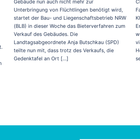
Gebäude nun auch nicht mehr zur
C
Unterbringung von Flüchtlingen benötigt wird,
F
startet der Bau- und Liegenschaftsbetrieb NRW
K
(BLB) in dieser Woche das Bieterverfahren zum
E
Verkauf des Gebäudes. Die
w
Landtagsabgeordnete Anja Butschkau (SPD)
v
t.
teilte nun mit, dass trotz des Verkaufs, die
H
Gedenktafel an Ort […]
se
n