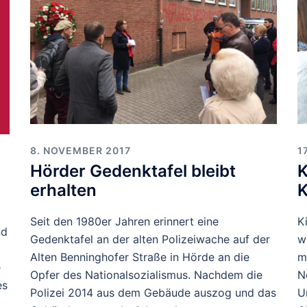
8. NOVEMBER 2017
1
Hörder Gedenktafel bleibt
K
erhalten
K
Seit den 1980er Jahren erinnert eine
K
nd
Gedenktafel an der alten Polizeiwache auf der
w
Alten Benninghofer Straße in Hörde an die
m
e
Opfer des Nationalsozialismus. Nachdem die
N
es
Polizei 2014 aus dem Gebäude auszog und das
U