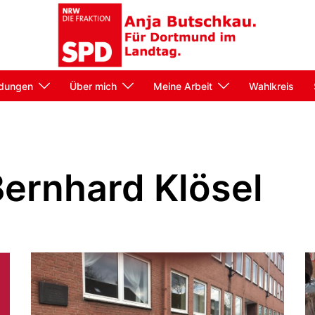
dungen
Über mich
Meine Arbeit
Wahlkreis
ernhard Klösel