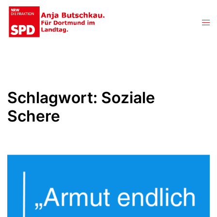
Zum
Inhalt
Men
springen
ums
Schlagwort:
Soziale
Schere