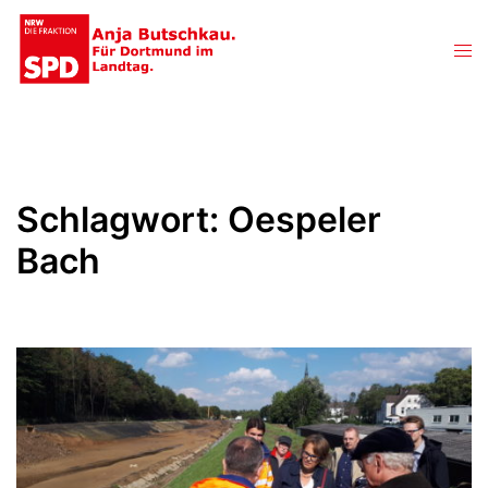
Zum
Inhalt
Men
springen
ums
Schlagwort:
Oespeler
Bach