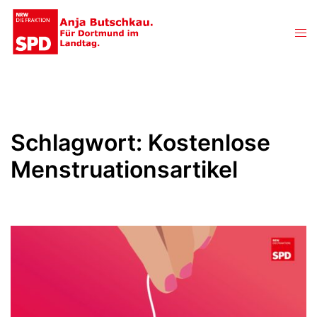
Zum
Inhalt
Men
springen
ums
Schlagwort:
Kostenlose
Menstruationsartikel