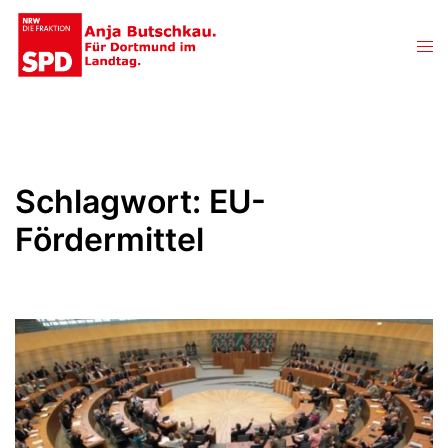
Zum
Inhalt
Men
springen
ums
Schlagwort:
EU-
Fördermittel