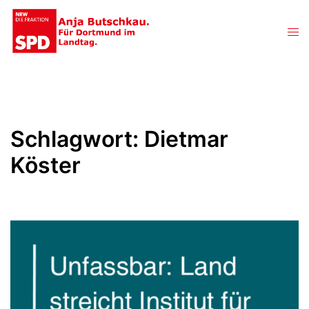
Zum
Inhalt
Men
springen
ums
Schlagwort:
Dietmar
Köster