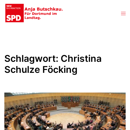
Zum
Inhalt
Men
springen
ums
Schlagwort:
Christina
Schulze Föcking